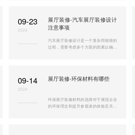
修展厅首选，排名前十，联系电话：
18919604649
09-23
展厅装修-汽车展厅装修设计
注意事项
2024
汽车展厅装修设计是一个复杂而细致的
过程，需要考虑多个方面的因素以确保
展厅能够充分展示汽车品牌形象，提升
消费者的购车体验。下面就由安徽半山
装饰带大家了解一下汽车展厅装修设计
的注意事项： 一、主题与品牌形象 明确
09-14
展厅装修-环保材料有哪些
主题：展厅装修设计应明确主题，突出
品牌特色。整体风格要与汽车品牌相匹
2024
配，展现品牌的独特魅力和文化内涵。
环保展厅装修材料的选择对于展现企业
...
的环保理念和提升参观者的体验至关重
要。下面就由安徽半山装饰还大家了解
一些常见的环保展厅装修材料： 1. 环保
涂料 特点：环保涂料通常具有低甲醛、
低挥发性有机化合物（VOCs）释放的特