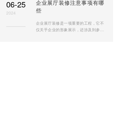
06-25
企业展厅装修注意事项有哪
健康有严重影响。展厅装修材料应符合
些
国家或地区关于甲醛释放量的强制标
2024
准，此外，还有如欧洲E0级标准（甲醛
企业展厅装修是一项重要的工程，它不
释...
仅关乎企业的形象展示，还涉及到参观
者的体验和感受。以下是进行企业展厅
装修时需要注意的事项，以分点表示和
归纳的方式列出： 一、安全考虑 防火与
逃生：展厅面积较大，应确保防火设施
完备，如灭火器的放置和警报器的安装
应一目了然。同时，要规划好逃生通
道，确保在紧急情况下人员能够迅速
疏...