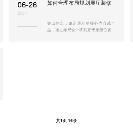
06-26
如何合理布局规划展厅装修
点，对人体健康无害。它们不仅能提供
良好的装饰效果，还能减少室内空气污
2024
染。 应用：适用于展厅的墙面、...
突出焦点：确定展示的核心内容或产
品，通过布局设计将其置于显眼位置，
以吸引观众的注意力。 流畅动线：规划
合理的参观动线，确保观众能够顺畅、
有序地参观展厅，避免拥挤和混乱。 合
理利用空间：根据展厅面积和展示内
容，合理规划空间布局，使展示内容分
布均衡，避免空间浪费。
共
1
页
16
条