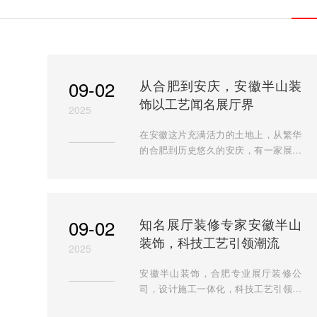
09-02
从合肥到安庆，安徽半山装
饰以工艺闻名展厅界
2025
在安徽这片充满活力的土地上，从繁华
的合肥到历史悠久的安庆，有一家展厅
装修公司以其卓越的工艺和丰富的经验
脱颖而出，它就是合肥专业展厅装修公
司：安徽半山装饰。作为一
09-02
知名展厅装修专家安徽半山
装饰，科技工艺引领潮流
2025
安徽半山装饰，合肥专业展厅装修公
司，设计施工一体化，科技工艺引领潮
流，经典案例众多，装修展厅首选，联