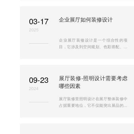
系电话：18919604649。
03-17
企业展厅如何装修设计
2025
企业展厅装修设计是一个综合性的项
目，它涉及到空间规划、色彩搭配、材
料选择、照明设计、展示内容策划等多
个方面。以下是半山装饰对企业展厅装
修设计的一些详细分析： 一、空间规划
功能分区：根据企业展厅的需求，合理
09-23
展厅装修-照明设计需要考虑
规划不同的功能区域，如接待区、展示
哪些因素
区、洽谈区、休息区等。每个区域都应
2024
具有明确的功能和定位，以满足不同
展厅装修里照明设计在展厅整体装修中
场...
占据重要地位，它不仅能突出展品的特
色和亮点，还能营造出特定的氛围，提
升观众的参观体验。下面就由安徽半山
装饰带大家了解一下展厅装修中照明需
要考虑的主要因素： 一、光源选择 光源