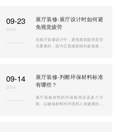
案例，是专业展厅装修首选。
09-23
展厅装修-展厅设计时如何避
免视觉疲劳
2024
在展厅装修设计中，避免视觉疲劳是至
关重要的，因为它直接影响到参观者的
体验和注意力保持。下面就由安徽半山
装饰带大家了解一些有效的策略来避免
视觉疲劳： 1. 合理规划色彩搭配 色彩
选择：选择柔和、自然的色调作为主色
09-14
展厅装修-判断环保材料标准
调，如淡蓝色、米白色等，这些颜色有
有哪些？
助于营造宁静、舒适的氛围，减少视觉
2024
刺激。 色彩对比：虽然需要一...
展厅装修材料的环保标准涉及多个方
面，以确保材料对环境和人体健康的影
响降到最低。下面就由安徽半山装饰带
大家了解一些装饰装修的环保标准：
一、有害物质限量 甲醛释放量：甲醛是
室内空气污染的主要来源之一，对人体