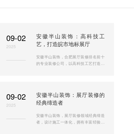
09-02
安徽半山装饰：高科技工
艺，打造皖市地标展厅
2025
安徽半山装饰，合肥展厅装修排名前十
的专业装修公司，以高科技工艺打造合
肥移动展厅等经典案例，装修展厅首
选，联系电话：18919604649（微信同
号）。
09-02
安徽半山装饰：展厅装修的
经典缔造者
2025
安徽半山装饰，展厅装修领域经典缔造
者，设计施工一体化，拥有丰富经验与
高科技工艺，打造合肥移动展厅等经典