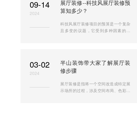
09-14
展厅装修--科技风展厅装修预
类型：根据展厅的具体需求和展品特
算知多少？
性，选择适合的光源类型。常见的光源
2024
包括LED灯、荧光灯、卤素灯等。其
科技风展厅装修项目的预算是一个复杂
中，...
且多变的议题，它受到多种因素的影
响，包括展厅面积、装修档次、设计风
格、材料选择、设备配置以及地区差异
等。以下是一个概括性的预算分析框
架，旨在帮助理解科技风格展厅装饰装
03-02
半山装饰带大家了解展厅装
修项目的大致预算范围。 一、预算构成
修步骤
科技风格展厅装饰装修项目的预算通常
2024
包括以下几个方面：
展厅装修是指将一个空间改造成特定展
示场所的过程，涉及空间布局、色彩搭
配、灯光效果、人机工程学等多个方
面。展厅装修的目的是为了提供一个舒
适、专业、有吸引力的展示环境，让参
观者更好地了解展品和品牌形象，因而
展厅装修需要花费的时间去呈现好的效
果。下面就由半山装饰先带大家了解一